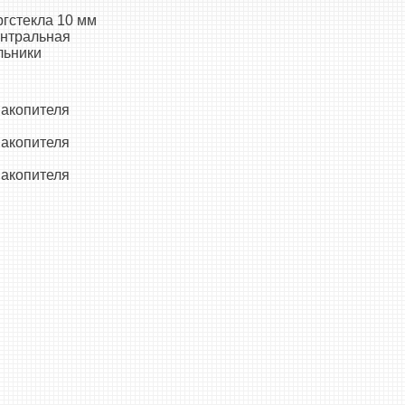
ргстекла 10 мм
ентральная
льники
накопителя
накопителя
накопителя