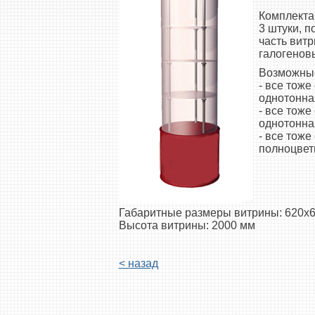
Комплектац
3 штуки, п
часть вит
галогеновы
Возможные
- все тож
однотонна
- все тож
однотонная
- все тож
полноцвет
Габаритные размеры витрины: 620х
Высота витрины: 2000 мм
< назад